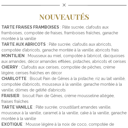
NOUVEAUTÉS
TARTE FRAISES FRAMBOISES
: Pâte sucrée, clafoutis aux
framboises, compotée de fraises, framboises fraîches, ganache
montée à la vanille
TARTE AUX ABRICOTS
: Pâte sucrée, clafoutis aux abricots,
compotée d’abricots, ganache montée à la vanille, abricots frais
MONTILIEN
: Mousseux au miel, compotée à l’abricot, dacquoises
aux amandes, décor amandes effilées, pistaches, abricots et cerises
CHERRY
: Clafoutis aux cerises, compotée de pêches, crème
légère, cerises fraîches en décor
CHARLOTTE
: Biscuit Pain de Gênes à la pistache, riz au lait vanillé,
compotée d’abricots, mousseux à la vanille, ganache montée à la
vanille, dômes de gélifié d’abricots
FRAISIER
: biscuit Pain de Gênes, crème mousseline allégée,
fraises fraîches
TARTE VANILLE
: Pâte sucrée, croustillant amandes vanille,
mousseux à la vanille, caramel à la vanille, cake à la vanille, ganache
montée à la vanille
EXOTIQUE
: Mousse légère à la noix de coco, compotée de