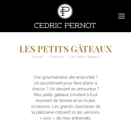
LES PETITS GÂTEAUX
Vous êtes ici :
Accueil
Créations
Les Petits Gâteaux
Une gourmandise vite emportée ?
Un assortiment pour faire plaisir à
chacun ? Un dessert en amoureux ?
Mes petits gâteaux s’invitent à tout
moment de l’année et en toutes
occasions. Les grands classiques de
la pâtisserie côtoient ici les versions
« solo » de mes entremets.